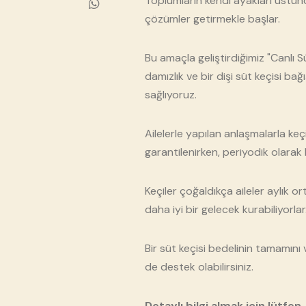
Toplumların kendi ayakları üstün
çözümler getirmekle başlar.
Bu amaçla geliştirdiğimiz "Canlı Sü
damızlık ve bir dişi süt keçisi ba
sağlıyoruz.
Ailelerle yapılan anlaşmalarla ke
garantilenirken, periyodik olarak k
Keçiler çoğaldıkça aileler aylık o
daha iyi bir gelecek kurabiliyorlar
Bir süt keçisi bedelinin tamamını
de destek olabilirsiniz.
Detaylı bilgi almak için lütfe