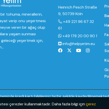
Pr
Heinrich Pesch Straße
9, 50739 Köln
bir tohuma, minerallerin,
Ba
ayat verip onu yeşertmesi.
+49 221 96 67 32
Ha
eyve veren bir ağaç olup
61
lılara yaşam sunması
Fa
+49 178 20 00 90 1
ir geleceği yeşertmek için,
info@helpyetim.eu
Sı
...
So
Kü
Gi
Po
itemizde kredi kartı bilgileriniz hiçbir şekilde kaydedilmemektedi
itesi çerezler kullanmaktadır. Daha fazla bilgi için
çerez
www.helpyetim.com
Help Yetim EU © 2020