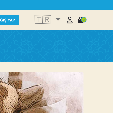
🇹🇷
ĞIŞ YAP
0