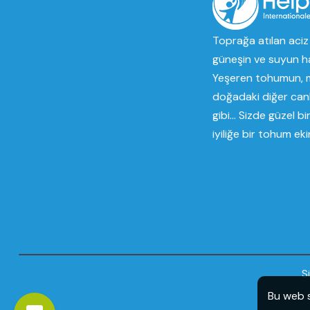
Toprağa atılan aciz 
güneşin ve suyun h
Yeşeren tohumun, m
doğadaki diğer can
gibi... Sizde güzel b
iyiliğe bir tohum ekin
S
Bu web s