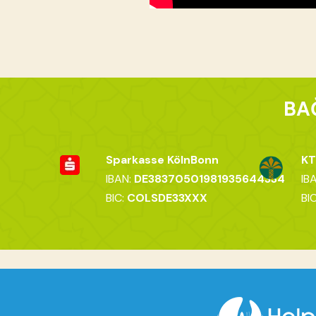
BA
Sparkasse KölnBonn
KT
IBAN:
DE38370501981935644334
IB
BIC:
COLSDE33XXX
BI