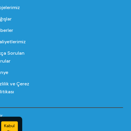
ojelerimiz
ğışlar
berler
aliyetlerimiz
kça Sorulan
rular
nye
zlilik ve Çerez
litikası
r.
Kabul