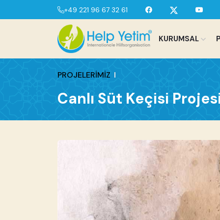
+49 221 96 67 32 61
KURUMSAL
PROJELERİMİZ
Canlı Süt Keçisi Projes