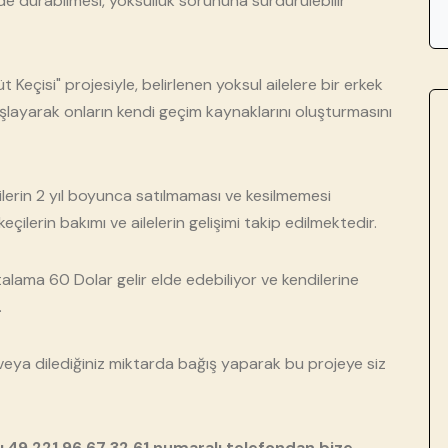
de durabilmesi, yoksulluk sorununa sürdürülebilir
t Keçisi" projesiyle, belirlenen yoksul ailelere bir erkek
ğışlayarak onların kendi geçim kaynaklarını oluşturmasını
çilerin 2 yıl boyunca satılmaması ve kesilmemesi
eçilerin bakımı ve ailelerin gelişimi takip edilmektedir.
rtalama 60 Dolar gelir elde edebiliyor ve kendilerine
.
 veya dilediğiniz miktarda bağış yaparak bu projeye siz
n +49 221 96 67 32 61 numaralı telefondan bize