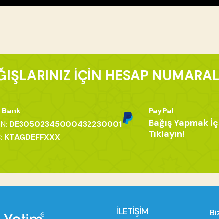
ĞIŞLARINIZ İÇİN HESAP NUMARAL
 Bank
PayPal
Bağış Yapmak İç
AN:
DE30502345000432230001
Tıklayın!
C:
KTAGDEFFXXX
İLETİŞİM
Bi