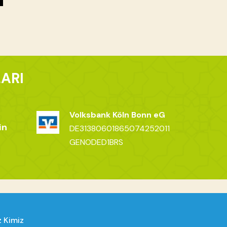
ARI
Volksbank Köln Bonn eG
in
DE31380601865074252011
GENODED1BRS
z Kimiz