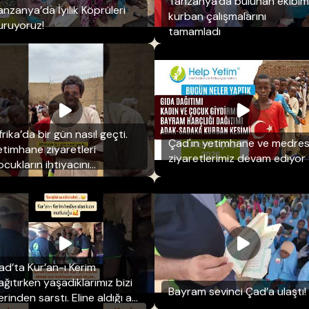
Tanzanya'da bulunan ekibim
anzanya’da İyilik Köprüleri
kurban çalışmalarını
uruyoruz!
tamamladı
rika’da bir gün nasıl geçti.
Çad'ın yetimhane ve medre
etimhane ziyaretleri
ziyaretlerimiz devam ediyor
ocukların ihtiyacını
arşılamak
ad’ta Kur’an-ı Kerim
ağıtırken yaşadıklarımız bizi
Bayram sevinci Çad’a ulaştı!
rinden sarstı. Eline aldığı an