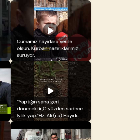
yaptık.
Cumamız hayırlara vesile
olsun. Kurban hazırlıklarımız
sürüyor.
“Yaptığın sana geri
r:
dönecektir,O yüzden sadece
Iyilik yap.”Hz. Ali (r.a) Hayırlı
cumalar