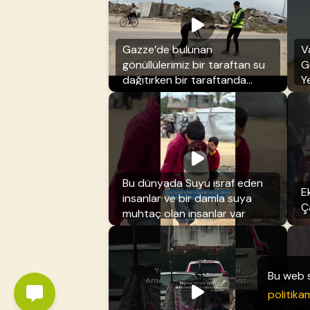
Gazze’de bulunan
V
gönüllülerimiz bir taraftan su
G
dağıtırken bir taraftanda
Y
insanlara yardım ediyorlar
Bu dünyada Suyu israf eden
Ek
insanlar ve bir damla suya
Ç
muhtaç olan insanlar var
Bu web s
politikam