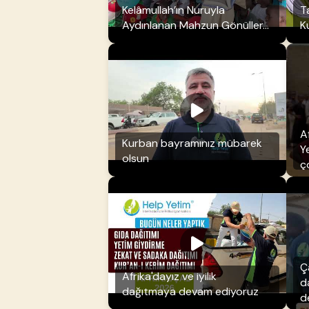
Kelâmullah’ın Nuruyla
T
Aydınlanan Mahzun Gönüller...
K
Af
Kurban bayramınız mübarek
Y
olsun
ç
k
Ç
Afrika'dayız ve iyilik
d
dağıtmaya devam ediyoruz
de