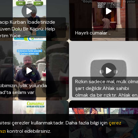
acip Kurban İbadetinizde
üven Dolu Bir Köprü: Help
Hayırlı cumalar ..
etim Yüce
Rızkın sadece mal, mülk olma
ibimizin İyilik yolunda
şart değildir.Ahlak sahibi
ad’ta selamı var
olmak da bir rızktır. Ahlak en
büyük miras
itesi çerezler kullanmaktadır. Daha fazla bilgi için
çerez
ızı
kontrol edebilirsiniz.