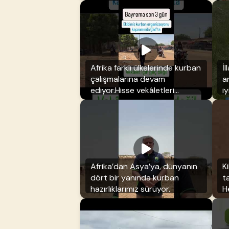
g
Afrika farklı ülkelerinde kurban
İl
çalışmalarına devam
a
ediyor.Hisse vekâletleri
iy
almaya devam ediyoruz
s
Afrika’dan Asya’ya, dünyanın
K
dört bir yanında kurban
t
hazırlıklarımız sürüyor.
H
s