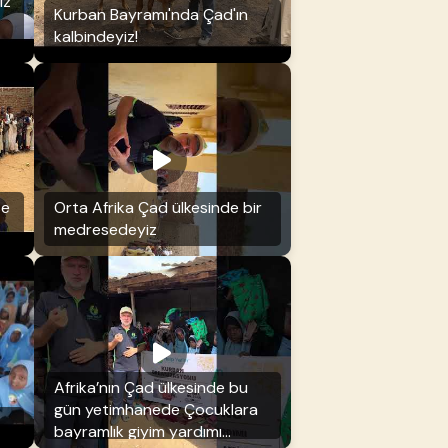
iz
Kurban Bayramı'nda Çad'ın
kalbindeyiz!
se
Orta Afrika Çad ülkesinde bir
medresedeyiz
Afrika’nın Çad ülkesinde bu
gün yetimhanede Çocuklara
bayramlık giyim yardımı