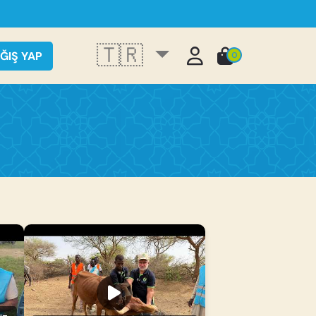
🇹🇷
ĞIŞ YAP
0