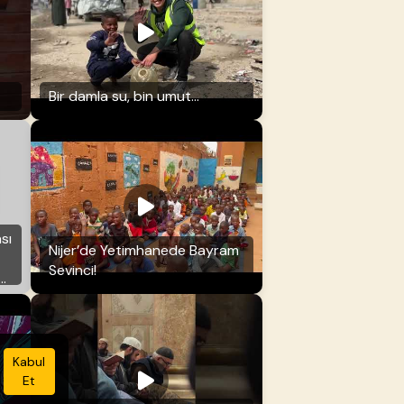
Bir damla su, bin umut...
sı
Nijer’de Yetimhanede Bayram
Sevinci!
Kabul
Et