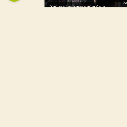
S
Yağmur herkese yağarAma
e
herkes aynı ıslanmaz...
h
d
B
Burası Nepal... Coğrafya uzak,
G
ama gönüllerimiz bir.
Sa
Kadir Gecemiz Mübarek
K
Olsun“
i