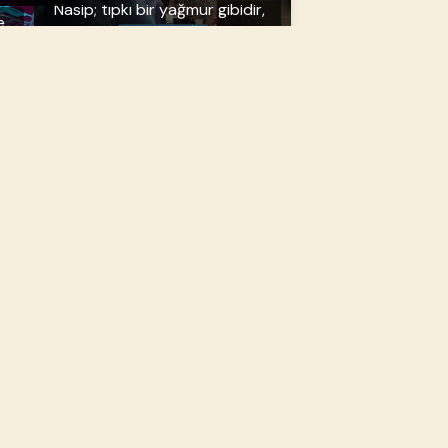
Nasip; tıpkı bir yağmur gibidir,
e
vakti gelince toprağına
düşer."
Bin Aydan Daha Hayırlı Bir
k
Gece: Kadir Gecesi Mübarek
Olsun!
Mükemmel değil,merhametli
z
çocuklar yetiştirin. Çocuklara
iyilik yapmayı öğretmekte