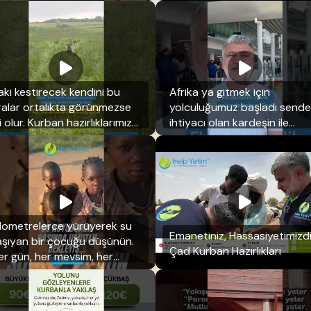
özleri doldu.
laki kestirecek kendini bu
Afrika ya gitmek için
ralar ortalıkta görünmezse
yolculuğumuz başladı sende
i olur. Kurban hazırlıklarımız
ihtiyacı olan kardeşin ile
ürüyor.
Kurbanını paylaş ..
ilometrelerce yürüyerek su
Emanetiniz, Hassasiyetimizdi
aşıyan bir çocuğu düşünün.
Çad Kurban Hazırlıkları
er gün, her mevsim, her
ıcakta…