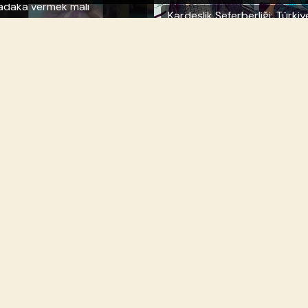
adaka vermek malı
Kardeşlik Seferberliği: Türkiy
ksiltmez.Kul başkalarının
Yardım Çalışmalarımız!
atalarını bağışladıkca Allah
a onun şerefini arttrır
in Aydan Daha Hayırlı Bu
Bin Aydan Daha Hayırlı Bir
ecede, Emanetleriniz
Gece: Kadir Gecesi Mübare
hiplerini Buldu!
Olsun!
Bu bir film sahnesinde
adir gecesinde Afrika’da
değil.Aynı dünyada yaşıyoru
ftar sofraları kuruyoruz
aynı havayı