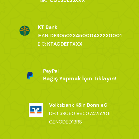
BIC:
COLSDE33XXX
KT Bank
IBAN:
DE30502345000432230001
BIC:
KTAGDEFFXXX
PayPal
Bağış Yapmak İçin Tıklayın!
Volksbank Köln Bonn eG
DE31380601865074252011
GENODED1BRS