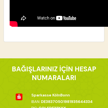
BAĞIŞLARINIZ İÇİN HESAP
NUMARALARI
Sparkasse KölnBonn
IBAN:
DE38370501981935644334