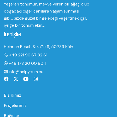
Yeşeren tohumun, meyve veren bir ağaç olup
doğadaki diğer canlılara yaşam sunması
gibi... Sizde güzel bir geleceği yeşertmek için,
iyiliğe bir tohum ekin...
İLETİŞİM
Heinrich Pesch Straße 9, 50739 Köln
+49 221 96 67 32 61
+49 178 20 00 90 1
info@helpyetim.eu
Biz Kimiz
Projelerimiz
Bağışlar