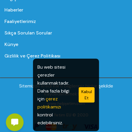
Haberler
Faaliyetlerimiz
Sıkça Sorulan Sorular
Künye
Gizlilik ve Çerez Politikası
Bu web sitesi
çerezler
kullanmaktadır.
Sitemizde kredi kartı bilgileriniz hiçbir şekilde
Daha fazla bilgi
Kabul
kaydedilmemektedir.
Et
için
çerez
www.helpyetim.com
politikamızı
kontrol
Help Yetim EU © 2020
edebilirsiniz.