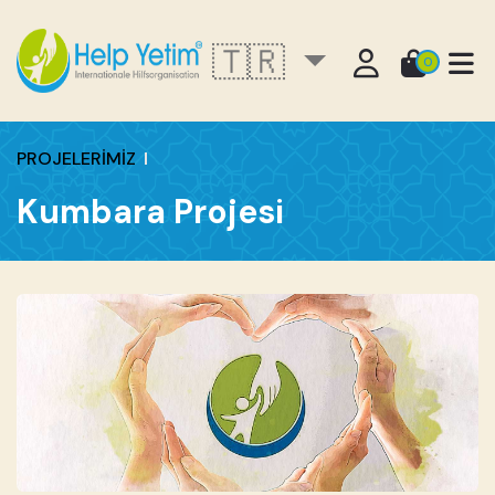
🇹🇷
0
PROJELERİMİZ
Kumbara Projesi