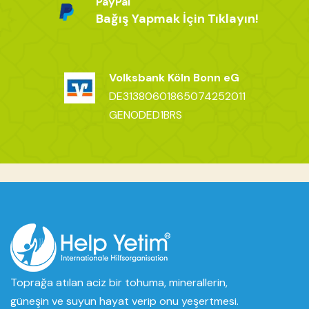
PayPal
Bağış Yapmak İçin Tıklayın!
Volksbank Köln Bonn eG
DE31380601865074252011
GENODED1BRS
Toprağa atılan aciz bir tohuma, minerallerin,
güneşin ve suyun hayat verip onu yeşertmesi.