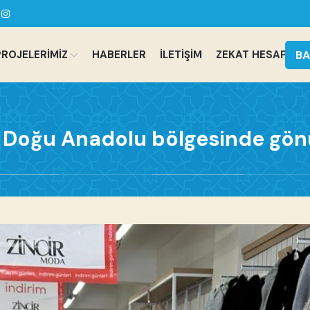
BA
PROJELERİMİZ
HABERLER
İLETİŞİM
ZEKAT HESAPLA
in Doğu Anadolu bölgesinde gö