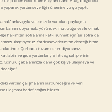
nde takip eden Help Yetim Başkanı Cahit Ataş, bölgedeki
ma yaparak yardımseverliğin önemine vurgu yaptı:
amak’ anlayışıyla ve elimizde var olanı paylaşma
acın karnını doyurmak, yüzündeki mutluluğa vesile olmak
e halkımızın sofralarına katkı sunmak için 'Bir sofra da
erimizi ulaştırıyoruz. Yardımseverlerimizin desteği bizim
k hareketinde 'Çorbada tuzum olsun' diyorsanız,
atılabilir ve gıda yardımlarıyla ihtiyaç sahiplerinin
niz. Gönüllü çabalarımızla daha çok kişiye ulaşmaya ve
deceğiz.”
eki yardım çalışmalarını sürdüreceğini ve yeni
ne ulaşmayı hedeflediğini bildirdi.