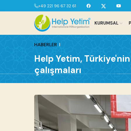
+49 221 96 67 32 61
KURUMSAL
HABERLER
Help Yetim, Türkiye'n
çalışmaları