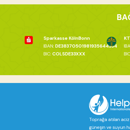
BA
Sparkasse KölnBonn
KT
IBAN:
DE38370501981935644334
IB
BIC:
COLSDE33XXX
BI
Toprağa atılan aciz 
güneşin ve suyun h