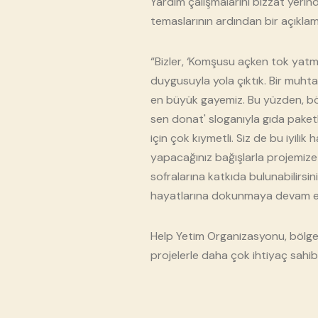
Yardım çalışmalarını bizzat yeri
temaslarının ardından bir açıkla
“Bizler, ‘Komşusu açken tok yatm
duygusuyla yola çıktık. Bir muht
en büyük gayemiz. Bu yüzden, bölg
sen donat' sloganıyla gıda paketl
için çok kıymetli. Siz de bu iyili
yapacağınız bağışlarla projemize k
sofralarına katkıda bulunabilirsi
hayatlarına dokunmaya devam e
Help Yetim Organizasyonu, bölged
projelerle daha çok ihtiyaç sahibi