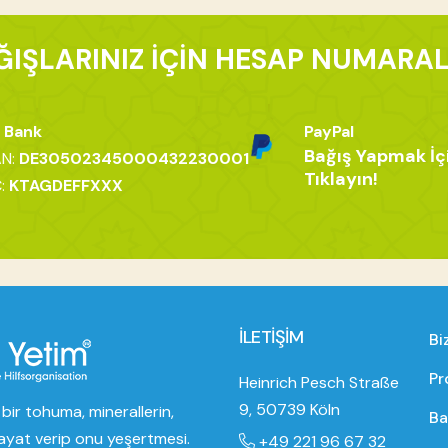
ĞIŞLARINIZ İÇİN HESAP NUMARAL
 Bank
PayPal
Bağış Yapmak İç
AN:
DE30502345000432230001
Tıklayın!
C:
KTAGDEFFXXX
İLETİŞİM
Bi
Pr
Heinrich Pesch Straße
9, 50739 Köln
bir tohuma, minerallerin,
Ba
ayat verip onu yeşertmesi.
+49 221 96 67 32