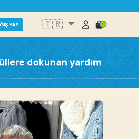
🇹🇷
ĞIŞ YAP
0
nüllere dokunan yardım