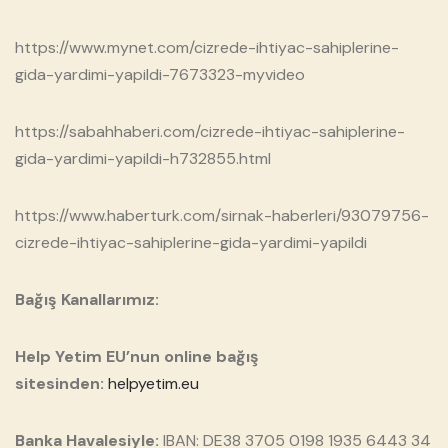
https://www.mynet.com/cizrede-ihtiyac-sahiplerine-
gida-yardimi-yapildi-7673323-myvideo
https://sabahhaberi.com/cizrede-ihtiyac-sahiplerine-
gida-yardimi-yapildi-h732855.html
https://www.haberturk.com/sirnak-haberleri/93079756-
cizrede-ihtiyac-sahiplerine-gida-yardimi-yapildi
Bağış Kanallarımız:
Help Yetim EU’nun online bağış
sitesinden:
helpyetim.eu
Banka Havalesiyle:
IBAN: DE38 3705 0198 1935 6443 34