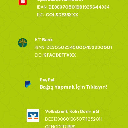
IBAN:
DE38370501981935644334
BIC:
COLSDE33XXX
KT Bank
IBAN:
DE30502345000432230001
BIC:
KTAGDEFFXXX
PayPal
Bağış Yapmak İçin Tıklayın!
Volksbank Köln Bonn eG
DE31380601865074252011
GENODED1BRS