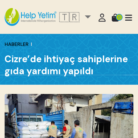
🇹🇷
0
HABERLER
Cizre’de ihtiyaç sahiplerine
gıda yardımı yapıldı