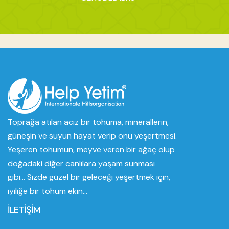
Toprağa atılan aciz bir tohuma, minerallerin,
güneşin ve suyun hayat verip onu yeşertmesi.
Yeşeren tohumun, meyve veren bir ağaç olup
doğadaki diğer canlılara yaşam sunması
gibi... Sizde güzel bir geleceği yeşertmek için,
iyiliğe bir tohum ekin...
İLETİŞİM