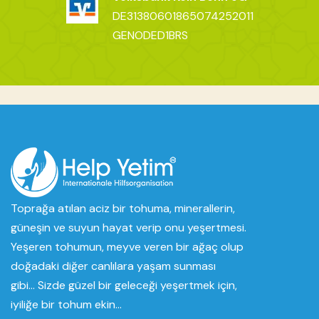
DE31380601865074252011
GENODED1BRS
Toprağa atılan aciz bir tohuma, minerallerin,
güneşin ve suyun hayat verip onu yeşertmesi.
Yeşeren tohumun, meyve veren bir ağaç olup
doğadaki diğer canlılara yaşam sunması
gibi... Sizde güzel bir geleceği yeşertmek için,
iyiliğe bir tohum ekin...