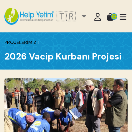
🇹🇷
0
PROJELERİMİZ
2026 Vacip Kurbanı Projesi