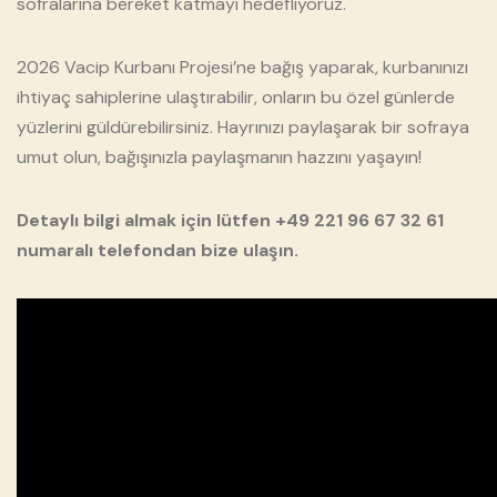
sofralarına bereket katmayı hedefliyoruz.
2026 Vacip Kurbanı Projesi’ne bağış yaparak, kurbanınızı
ihtiyaç sahiplerine ulaştırabilir, onların bu özel günlerde
yüzlerini güldürebilirsiniz. Hayrınızı paylaşarak bir sofraya
umut olun, bağışınızla paylaşmanın hazzını yaşayın!
Detaylı bilgi almak için lütfen +49 221 96 67 32 61
numaralı telefondan bize ulaşın.