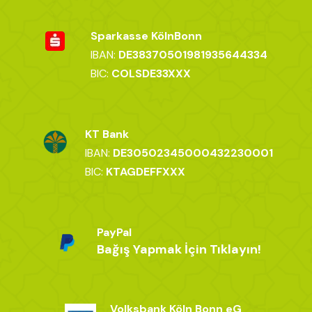
Sparkasse KölnBonn
IBAN:
DE38370501981935644334
BIC:
COLSDE33XXX
KT Bank
IBAN:
DE30502345000432230001
BIC:
KTAGDEFFXXX
PayPal
Bağış Yapmak İçin Tıklayın!
Volksbank Köln Bonn eG